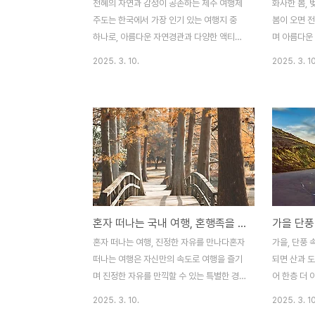
천혜의 자연과 감성이 공존하는 제주 여행제
화사한 봄, 
주도는 한국에서 가장 인기 있는 여행지 중
봄이 오면 
하나로, 아름다운 자연경관과 다양한 액티비
며 아름다운
티, 그리고 맛있는 먹거리가 가득한 곳이다.
지게 피어나
2025. 3. 10.
2025. 3. 10
3박 4일 동안 제주도를 알차게 즐기기 위해
보내거나, 
동쪽과 서쪽, 남쪽과 북쪽의 대표적인 명소를
즐기는 것은 
균형 있게 배치한 여행 코스를 준비했다. 이
나다. 이번
번 글에서는 제주도를 완벽하게 즐길 수 있는
아름답게 감상
3박 4일 여행 일정을 소개합니다.첫째 날 제
하고, 벚꽃 
주 동부 여행 자연과 감성 가득한 힐링 코스
는 팁도 함
첫째 날은 제주 동부를 탐방하며 자연과 감성
장 아름다운 
을 동시에 느낄 수 있는 코스로 구성되었다.
- 진해 군
제주공항에서 가까운 에코랜드 테마파크를
가장 유명한 
혼자 떠나는 국내 여행, 혼행족을 위한 최고의 장소
방문하여 증기 기관차를 타고 울창한 삼나무
월 초에 개최
숲을 달리는 것으로 여행을 시작한다. 이곳에
무가 도시에
혼자 떠나는 여행, 진정한 자유를 만나다혼자
가을, 단풍
서는 유럽풍 정원과 호수의 아름다운 풍경을
여좌천, 경화
떠나는 여행은 자신만의 속도로 여행을 즐기
되면 산과 
감상할 수 있다. 이..
에서 아름..
며 진정한 자유를 만끽할 수 있는 특별한 경
어 한층 더 
험이다. 혼행(혼자 여행)족이 늘어나면서 조
단풍 여행은
2025. 3. 10.
2025. 3. 10
용히 사색을 즐기거나, 새로운 사람들과의 만
계절의 변화