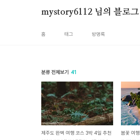
본문 바로가기
mystory6112 님의 블로그
홈
태그
방명록
분류 전체보기
41
제주도 완벽 여행 코스 3박 4일 추천